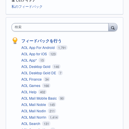
全てのアイデア
ゴ
リ
私のフィードバック
検索
フィードバックを行う
AOL App For Android
1,791
AOL App for iOS
123
AOL App*
15
AOL Desktop Gold
146
AOL Desktop Gold DE
7
AOL Finance
34
AOL Games
166
AOL Help
402
AOL Mail Mobile Basic
90
AOL Mail Noble
145
AOL Mail Nodin
211
AOL Mail Norrin
1,414
AOL Search
131