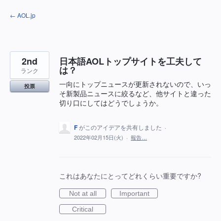
コ
← AOL.jp
ン
テ
ン
ツ
へ
ス
キ
2nd
日本語AOLトップサイトを工夫して
ッ
は？
ランク
プ
一向にトップニュースが更新されないので、いっ
投票
そ新製品ニュースに絞るなど、他サイトと違った
切り口にしてはどうでしょうか。
F
がこのアイデアを共有しました
·
2022年02月15日(火)
·
報告…
これはあなたにとってどれくらい重要ですか?
Not at all
Important
Critical