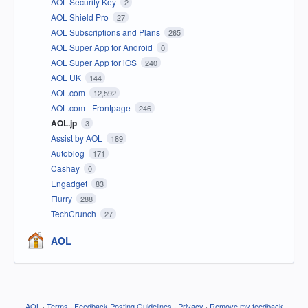
AOL Security Key
2
AOL Shield Pro
27
AOL Subscriptions and Plans
265
AOL Super App for Android
0
AOL Super App for iOS
240
AOL UK
144
AOL.com
12,592
AOL.com - Frontpage
246
AOL.jp
3
Assist by AOL
189
Autoblog
171
Cashay
0
Engadget
83
Flurry
288
TechCrunch
27
AOL
AOL
·
Terms
·
Feedback Posting Guidelines
·
Privacy
·
Remove my feedback