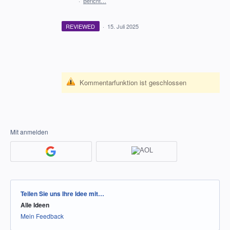
·
Bericht…
REVIEWED
·
15. Juli 2025
Kommentarfunktion ist geschlossen
Mit anmelden
Kategorien
Teilen Sie uns Ihre Idee mit…
Alle Ideen
Mein Feedback