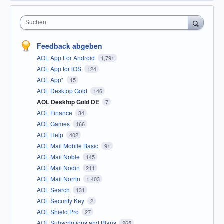
Suchen
Feedback abgeben
AOL App For Android
1,791
AOL App for iOS
124
AOL App*
15
AOL Desktop Gold
146
AOL Desktop Gold DE
7
AOL Finance
34
AOL Games
166
AOL Help
402
AOL Mail Mobile Basic
91
AOL Mail Noble
145
AOL Mail Nodin
211
AOL Mail Norrin
1,403
AOL Search
131
AOL Security Key
2
AOL Shield Pro
27
AOL Subscriptions and Plans
265