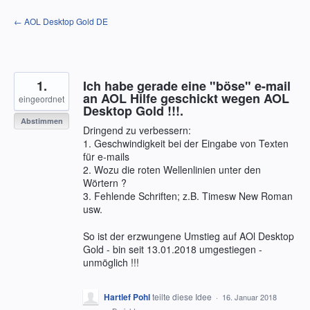
Zum
← AOL Desktop Gold DE
Inhalt
springen
1.
Ich habe gerade eine "böse" e-mail
an AOL Hilfe geschickt wegen AOL
eingeordnet
Desktop Gold !!!.
Abstimmen
Dringend zu verbessern:
1. Geschwindigkeit bei der Eingabe von Texten
für e-mails
2. Wozu die roten Wellenlinien unter den
Wörtern ?
3. Fehlende Schriften; z.B. Timesw New Roman
usw.
So ist der erzwungene Umstieg auf AOl Desktop
Gold - bin seit 13.01.2018 umgestiegen -
unmöglich !!!
Hartlef Pohl
teilte diese Idee
·
16. Januar 2018