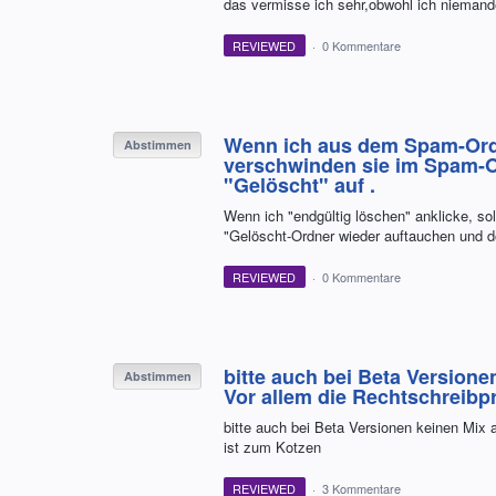
das vermisse ich sehr,obwohl ich niemand
REVIEWED
·
0 Kommentare
Wenn ich aus dem Spam-Ordne
Abstimmen
verschwinden sie im Spam-O
"Gelöscht" auf .
Wenn ich "endgültig löschen" anklicke, so
"Gelöscht-Ordner wieder auftauchen und d
REVIEWED
·
0 Kommentare
bitte auch bei Beta Versione
Abstimmen
Vor allem die Rechtschreibp
bitte auch bei Beta Versionen keinen Mix 
ist zum Kotzen
REVIEWED
·
3 Kommentare