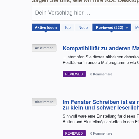
Dein Vorschlag hier …
222
Aktive
Ideen
Top
Neue
M
gefundene
Ergebnisse
Kompatibilität zu anderen M
Abstimmen
....stampfen Sie dieses altbakcen daherk
Postfächer in andere Mailprogramme wie O
REVIEWED
·
0 Kommentare
Im Fenster Schreiben ist es 
Abstimmen
zu klein und schwer leserlich
Sinnvoll wäre eine Einstellung für dieses
Button und Einstellmöglichkeiten in den Ei
REVIEWED
·
0 Kommentare