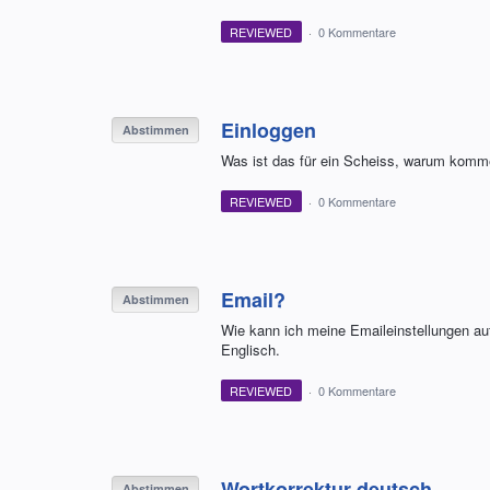
REVIEWED
·
0 Kommentare
Einloggen
Abstimmen
Was ist das für ein Scheiss, warum komme 
REVIEWED
·
0 Kommentare
Email?
Abstimmen
Wie kann ich meine Emaileinstellungen auf 
Englisch.
REVIEWED
·
0 Kommentare
Wortkorrektur deutsch
Abstimmen