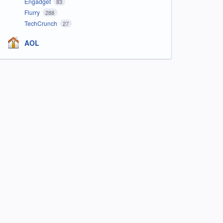
Engadget
83
Flurry
288
TechCrunch
27
AOL