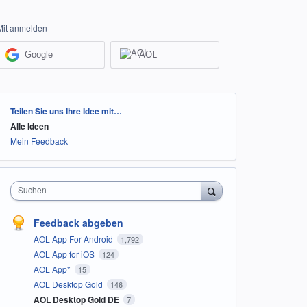
Mit anmelden
Google
AOL
Kategorien
Teilen Sie uns Ihre Idee mit…
Alle Ideen
Mein Feedback
Suchen
Feedback abgeben
AOL App For Android
1,792
AOL App for iOS
124
AOL App*
15
AOL Desktop Gold
146
AOL Desktop Gold DE
7