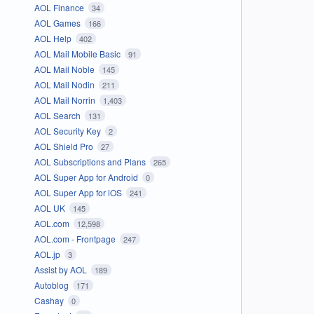
AOL Finance
34
AOL Games
166
AOL Help
402
AOL Mail Mobile Basic
91
AOL Mail Noble
145
AOL Mail Nodin
211
AOL Mail Norrin
1,403
AOL Search
131
AOL Security Key
2
AOL Shield Pro
27
AOL Subscriptions and Plans
265
AOL Super App for Android
0
AOL Super App for iOS
241
AOL UK
145
AOL.com
12,598
AOL.com - Frontpage
247
AOL.jp
3
Assist by AOL
189
Autoblog
171
Cashay
0