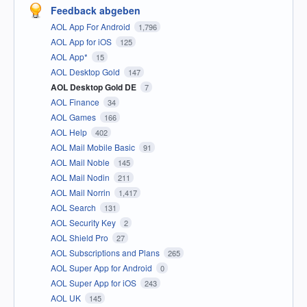
Feedback abgeben
AOL App For Android
1,796
AOL App for iOS
125
AOL App*
15
AOL Desktop Gold
147
AOL Desktop Gold DE
7
AOL Finance
34
AOL Games
166
AOL Help
402
AOL Mail Mobile Basic
91
AOL Mail Noble
145
AOL Mail Nodin
211
AOL Mail Norrin
1,417
AOL Search
131
AOL Security Key
2
AOL Shield Pro
27
AOL Subscriptions and Plans
265
AOL Super App for Android
0
AOL Super App for iOS
243
AOL UK
145