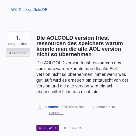
Zum
← AOL Desktop Gold DE
Inhalt
springen
1.
Die AOLGOLD version friest
ressourcen des speichers warum
eingeordnet
konnte man die alte AOL version
nicht so übernehmen
Abstimmen
Die AOLGOLD version friest ressourcen des
speichers warum konnte man die alte AOL
version nicht so übernehmen immer wenn was
gut läuft wird es erneuert bin enttäuscht von der
version und die alte version wird einfach
abgeschaltet finde das nicht fair
anonym
teilte diese Idee
·
17. Januar 2018
·
Bericht…
REVIEWED
·
15. Juli 2025