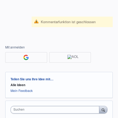
Kommentarfunktion ist geschlossen
Mit anmelden
Kategorien
Teilen Sie uns Ihre Idee mit…
Alle Ideen
Mein Feedback
Suchen