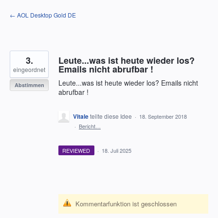
Zum
← AOL Desktop Gold DE
Inhalt
springen
3.
Leute...was ist heute wieder los?
Emails nicht abrufbar !
eingeordnet
Leute...was ist heute wieder los? Emails nicht
Abstimmen
abrufbar !
Vitale
teilte diese Idee
·
18. September 2018
·
Bericht…
REVIEWED
·
18. Juli 2025
Kommentarfunktion ist geschlossen