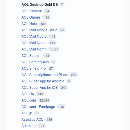
AOL Desktop Gold DE
7
AOL Finance
34
AOL Games
166
AOL Help
402
AOL Mail Mobile Basic
90
AOL Mail Noble
145
AOL Mail Nodin
211
AOL Mail Norrin
1,401
AOL Search
131
AOL Security Key
2
AOL Shield Pro
27
AOL Subscriptions and Plans
265
AOL Super App for Android
0
AOL Super App for iOS
242
AOL UK
145
AOL.com
12,594
AOL.com - Frontpage
246
AOL.jp
3
Assist by AOL
189
Autoblog
171