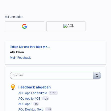
Mit anmelden
Kategorien
Teilen Sie uns Ihre Idee mit…
Alle Ideen
Mein Feedback
Suchen
Feedback abgeben
AOL App For Android
1,791
AOL App for iOS
123
AOL App*
15
AOL Desktop Gold
145