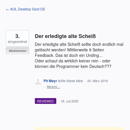
Zum
← AOL Desktop Gold DE
Inhalt
springen
3.
Der erledigte alte Scheiß
eingeordnet
Der erledigte alte Scheiß sollte doch endlich mal
gelöscht werden! Mittlerweile 9 Seiten
Abstimmen
Feedback. Das ist doch ein Unding...
Oder schaut da wirklich keiner rein - oder
können die Programmer kein Deutsch???
Pit Mayr
teilte diese Idee
·
20. März 2019
·
Bericht…
REVIEWED
·
18. Juli 2025