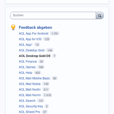
Suchen
Feedback abgeben
AOL App For Android
1,791
AOL App for iOS
123
AOL App*
15
AOL Desktop Gold
146
AOL Desktop Gold DE
7
AOL Finance
34
AOL Games
166
AOL Help
402
AOL Mail Mobile Basic
90
AOL Mail Noble
145
AOL Mail Nodin
211
AOL Mail Norrin
1,416
AOL Search
131
AOL Security Key
2
AOL Shield Pro
27