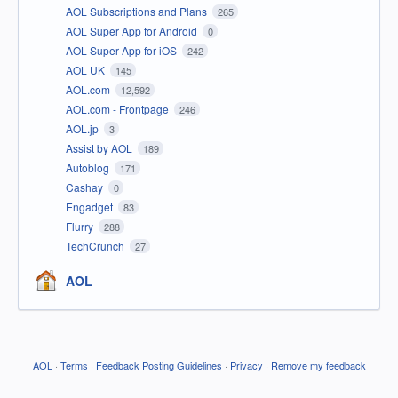
AOL Subscriptions and Plans
265
AOL Super App for Android
0
AOL Super App for iOS
242
AOL UK
145
AOL.com
12,592
AOL.com - Frontpage
246
AOL.jp
3
Assist by AOL
189
Autoblog
171
Cashay
0
Engadget
83
Flurry
288
TechCrunch
27
AOL
AOL
·
Terms
·
Feedback Posting Guidelines
·
Privacy
·
Remove my feedback