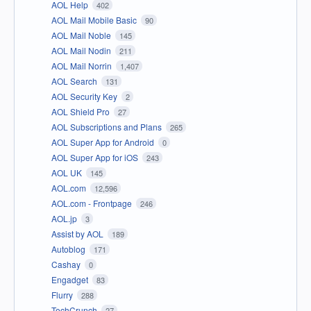
AOL Help
402
AOL Mail Mobile Basic
90
AOL Mail Noble
145
AOL Mail Nodin
211
AOL Mail Norrin
1,407
AOL Search
131
AOL Security Key
2
AOL Shield Pro
27
AOL Subscriptions and Plans
265
AOL Super App for Android
0
AOL Super App for iOS
243
AOL UK
145
AOL.com
12,596
AOL.com - Frontpage
246
AOL.jp
3
Assist by AOL
189
Autoblog
171
Cashay
0
Engadget
83
Flurry
288
TechCrunch
27