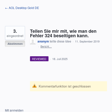
Zum
← AOL Desktop Gold DE
Inhalt
springen
3.
Teilen Sie mir mit, wie man den
Fehler 324 beseitigen kann.
eingeordnet
anonym
teilte diese Idee
·
11. September 2019
Abstimmen
·
Bericht…
REVIEWED
·
18. Juli 2025
Kommentarfunktion ist geschlossen
Mit anmelden