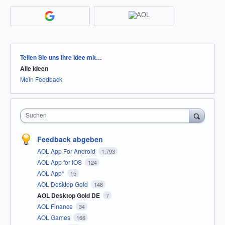
Kategorien
Teilen Sie uns Ihre Idee mit…
Alle Ideen
Mein Feedback
Suchen
Feedback abgeben
AOL App For Android
1,793
AOL App for iOS
124
AOL App*
15
AOL Desktop Gold
148
AOL Desktop Gold DE
7
AOL Finance
34
AOL Games
166