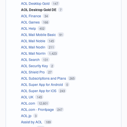
AOL Desktop Gold
147
AOL Desktop Gold DE
7
AOL Finance
34
AOL Games
166
AOL Help
402
AOL Mail Mobile Basic
91
AOL Mail Noble
145
AOL Mail Nodin
211
AOL Mail Norrin
1,423
AOL Search
131
AOL Security Key
2
AOL Shield Pro
27
AOL Subscriptions and Plans
265
AOL Super App for Android
0
AOL Super App for iOS
243
AOL UK
145
AOL.com
12,601
AOL.com - Frontpage
247
AOL.jp
3
Assist by AOL
189