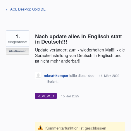
Zum
← AOL Desktop Gold DE
Inhalt
springen
1.
Nach update alles in Englisch statt
in Deutsch!!!
eingeordnet
Update verändert zum - wiederholten Mal!!! - die
Abstimmen
Spracheinstellung von Deutsch in Englisch und
ist nicht mehr änderbar!!!
mbnattkemper
teilte diese Idee
·
14. März 2022
·
Bericht…
REVIEWED
·
15. Juli 2025
Kommentarfunktion ist geschlossen