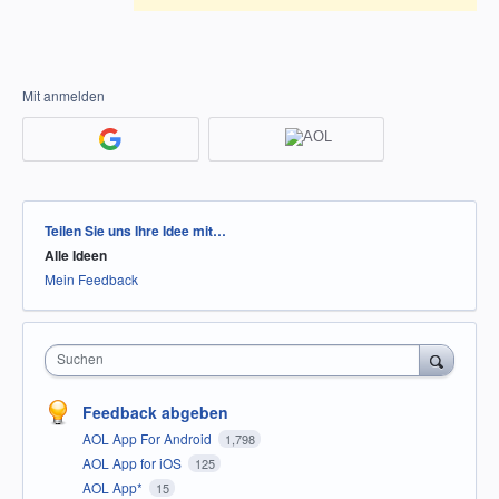
Mit anmelden
Kategorien
Teilen Sie uns Ihre Idee mit…
Alle Ideen
Mein Feedback
Suchen
Feedback abgeben
AOL App For Android
1,798
AOL App for iOS
125
AOL App*
15