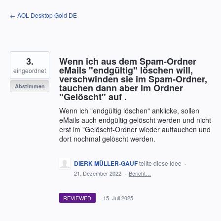
Zum
← AOL Desktop Gold DE
Inhalt
springen
3.
Wenn ich aus dem Spam-Ordner
eMails "endgültig" löschen will,
eingeordnet
verschwinden sie im Spam-Ordner,
tauchen dann aber im Ordner
Abstimmen
"Gelöscht" auf .
Wenn ich "endgültig löschen" anklicke, sollen
eMails auch endgültig gelöscht werden und nicht
erst im "Gelöscht-Ordner wieder auftauchen und
dort nochmal gelöscht werden.
DIERK MÜLLER-GAUF
teilte diese Idee
·
21. Dezember 2022
·
Bericht…
REVIEWED
·
15. Juli 2025