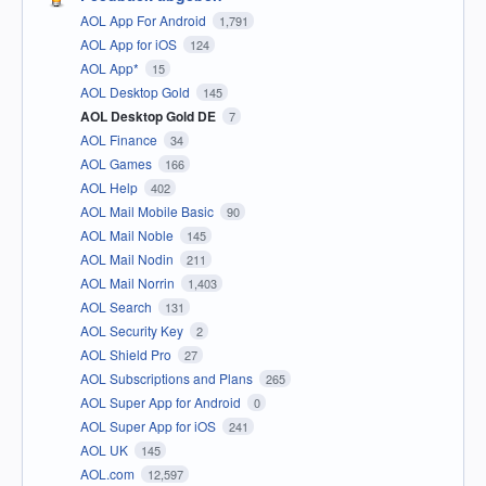
AOL App For Android
1,791
AOL App for iOS
124
AOL App*
15
AOL Desktop Gold
145
AOL Desktop Gold DE
7
AOL Finance
34
AOL Games
166
AOL Help
402
AOL Mail Mobile Basic
90
AOL Mail Noble
145
AOL Mail Nodin
211
AOL Mail Norrin
1,403
AOL Search
131
AOL Security Key
2
AOL Shield Pro
27
AOL Subscriptions and Plans
265
AOL Super App for Android
0
AOL Super App for iOS
241
AOL UK
145
AOL.com
12,597