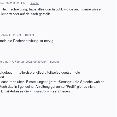
März 2022, 05:25 Uhr
·
Bericht
il Rechtschreibung, habe alles durchsucht, würde auch gerne wissen
alleine wieder auf deutsch gestellt
 2022, 11:54 Uhr
·
Bericht
rade die Rechtschreibung ist nervig.
erstag, 17. Februar 2022, 09:39 Uhr
·
Bericht
ufgetaucht : teilweise englisch, teilweise deutsch, die
ort.
dass man über "Einstellungen" (jetzt "Settings") die Sprache wählen
Auch das in irgendeiner Anleitung genannte "Profil" gibt es nicht.
e Email-Adresse
dierkmg@aol.com
sehr freuen.