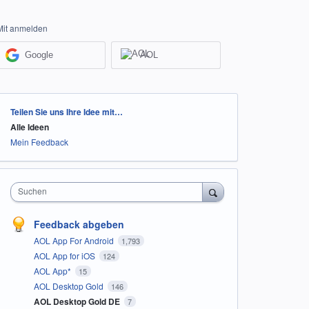
Mit anmelden
Google
AOL
Kategorien
Teilen Sie uns Ihre Idee mit…
Alle Ideen
Mein Feedback
Suchen
Feedback abgeben
AOL App For Android
1,793
AOL App for iOS
124
AOL App*
15
AOL Desktop Gold
146
AOL Desktop Gold DE
7