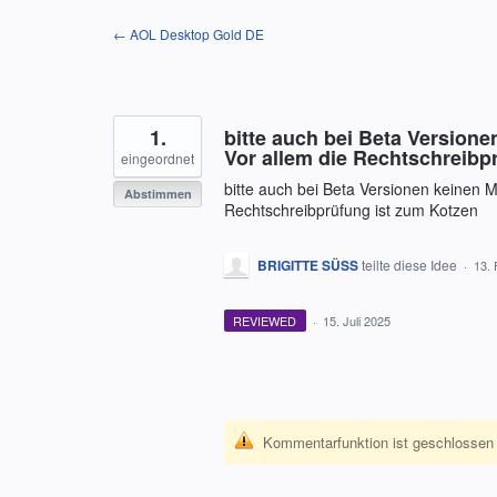
Zum
← AOL Desktop Gold DE
Inhalt
springen
1.
bitte auch bei Beta Versione
Vor allem die Rechtschreibp
eingeordnet
bitte auch bei Beta Versionen keinen M
Abstimmen
Rechtschreibprüfung ist zum Kotzen
BRIGITTE SÜSS
teilte diese Idee
·
13. 
REVIEWED
·
15. Juli 2025
Kommentarfunktion ist geschlossen