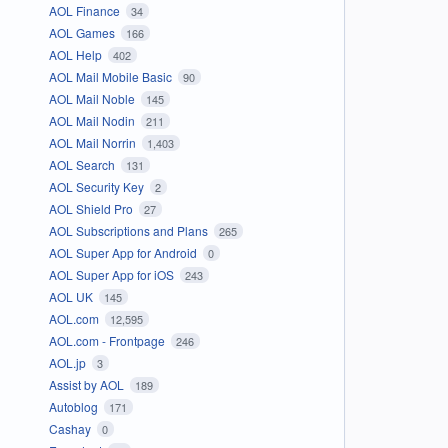
AOL Finance
34
AOL Games
166
AOL Help
402
AOL Mail Mobile Basic
90
AOL Mail Noble
145
AOL Mail Nodin
211
AOL Mail Norrin
1,403
AOL Search
131
AOL Security Key
2
AOL Shield Pro
27
AOL Subscriptions and Plans
265
AOL Super App for Android
0
AOL Super App for iOS
243
AOL UK
145
AOL.com
12,595
AOL.com - Frontpage
246
AOL.jp
3
Assist by AOL
189
Autoblog
171
Cashay
0