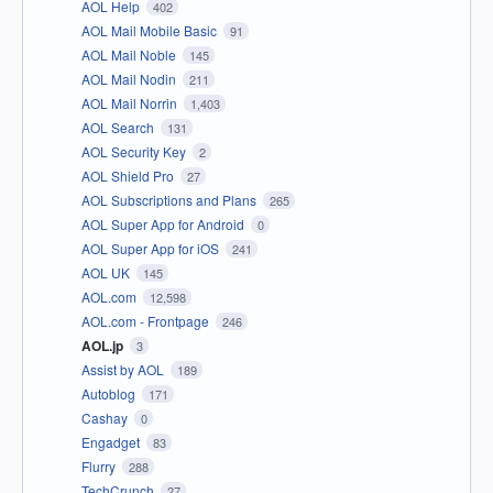
AOL Help
402
AOL Mail Mobile Basic
91
AOL Mail Noble
145
AOL Mail Nodin
211
AOL Mail Norrin
1,403
AOL Search
131
AOL Security Key
2
AOL Shield Pro
27
AOL Subscriptions and Plans
265
AOL Super App for Android
0
AOL Super App for iOS
241
AOL UK
145
AOL.com
12,598
AOL.com - Frontpage
246
AOL.jp
3
Assist by AOL
189
Autoblog
171
Cashay
0
Engadget
83
Flurry
288
TechCrunch
27