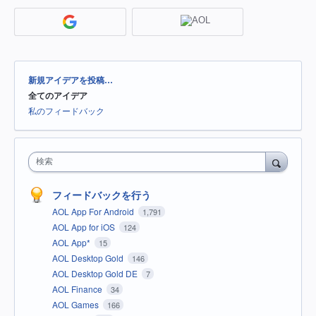
カ
新規アイデアを投稿…
テ
全てのアイデア
ゴ
リ
私のフィードバック
検索
フィードバックを行う
AOL App For Android
1,791
AOL App for iOS
124
AOL App*
15
AOL Desktop Gold
146
AOL Desktop Gold DE
7
AOL Finance
34
AOL Games
166