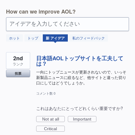
How can we improve AOL?
アイデアを入力してください
3
ホット
トップ
新
アイデア
私のフィードバック
見
つ
か
っ
た
2nd
日本語AOLトップサイトを工夫して
結
は？
ランク
果
一向にトップニュースが更新されないので、いっそ
投票
新製品ニュースに絞るなど、他サイトと違った切り
口にしてはどうでしょうか。
コメント数 0
これはあなたにとってどれくらい重要ですか?
Not at all
Important
Critical