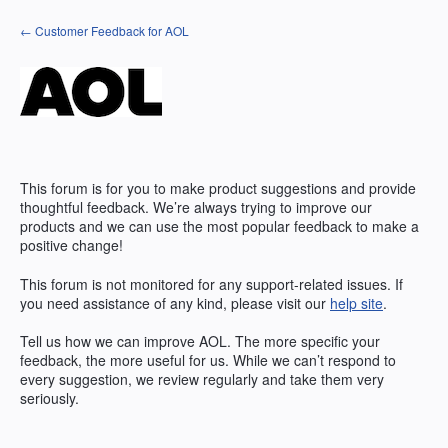
コ
← Customer Feedback for AOL
ン
テ
ン
ツ
へ
ス
キ
ッ
プ
This forum is for you to make product suggestions and provide
thoughtful feedback. We’re always trying to improve our
products and we can use the most popular feedback to make a
positive change!
This forum is not monitored for any support-related issues. If
you need assistance of any kind, please visit our
help site
.
Tell us how we can improve
AOL
. The more specific your
feedback, the more useful for us. While we can’t respond to
every suggestion, we review regularly and take them very
seriously.