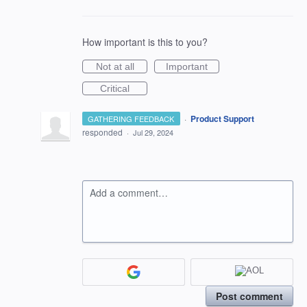
How important is this to you?
Not at all
Important
Critical
·
Product Support
GATHERING FEEDBACK
responded
·
Jul 29, 2024
Add a comment…
Post comment