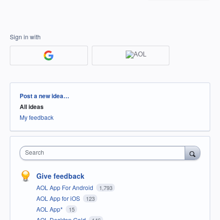
Sign in with
Categories
Post a new idea…
All ideas
My feedback
Search
Give feedback
AOL App For Android
1,793
AOL App for iOS
123
AOL App*
15
AOL Desktop Gold