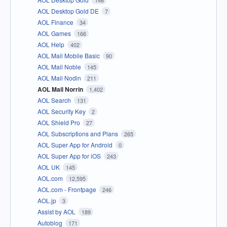
146
AOL Desktop Gold DE
7
AOL Finance
34
AOL Games
166
AOL Help
402
AOL Mail Mobile Basic
90
AOL Mail Noble
145
AOL Mail Nodin
211
AOL Mail Norrin
1,402
AOL Search
131
AOL Security Key
2
AOL Shield Pro
27
AOL Subscriptions and Plans
265
AOL Super App for Android
0
AOL Super App for iOS
243
AOL UK
145
AOL.com
12,595
AOL.com - Frontpage
246
AOL.jp
3
Assist by AOL
189
Autoblog
171