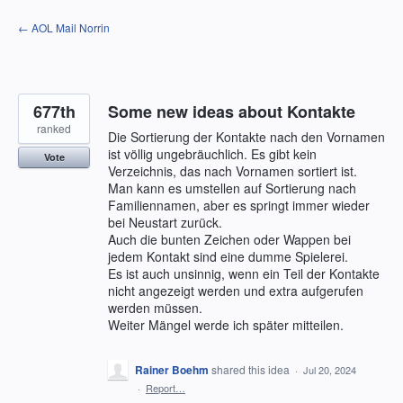
Skip
← AOL Mail Norrin
to
content
677th
Some new ideas about Kontakte
ranked
Die Sortierung der Kontakte nach den Vornamen
ist völlig ungebräuchlich. Es gibt kein
Vote
Verzeichnis, das nach Vornamen sortiert ist.
Man kann es umstellen auf Sortierung nach
Familiennamen, aber es springt immer wieder
bei Neustart zurück.
Auch die bunten Zeichen oder Wappen bei
jedem Kontakt sind eine dumme Spielerei.
Es ist auch unsinnig, wenn ein Teil der Kontakte
nicht angezeigt werden und extra aufgerufen
werden müssen.
Weiter Mängel werde ich später mitteilen.
Rainer Boehm
shared this idea
·
Jul 20, 2024
·
Report…