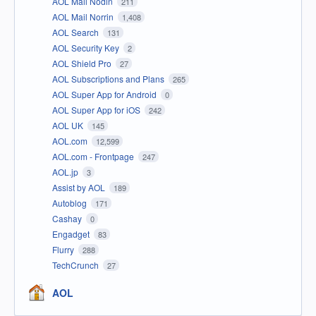
AOL Mail Nodin
211
AOL Mail Norrin
1,408
AOL Search
131
AOL Security Key
2
AOL Shield Pro
27
AOL Subscriptions and Plans
265
AOL Super App for Android
0
AOL Super App for iOS
242
AOL UK
145
AOL.com
12,599
AOL.com - Frontpage
247
AOL.jp
3
Assist by AOL
189
Autoblog
171
Cashay
0
Engadget
83
Flurry
288
TechCrunch
27
AOL