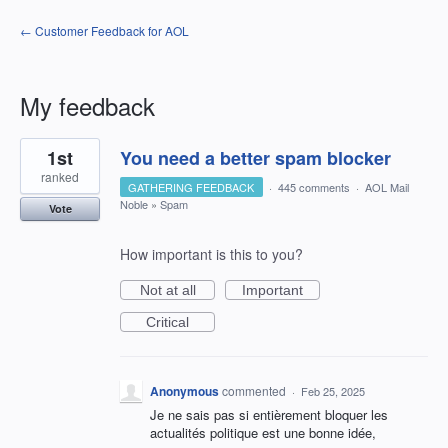
← Customer Feedback for AOL
My feedback
1
1st
You need a better spam blocker
result
found
ranked
GATHERING FEEDBACK
·
445 comments
·
AOL Mail
Noble
»
Spam
Vote
How important is this to you?
Not at all
Important
Critical
Anonymous
commented
·
Feb 25, 2025
Je ne sais pas si entièrement bloquer les
actualités politique est une bonne idée,