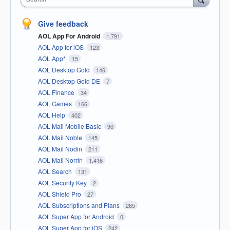
Give feedback
AOL App For Android
1,791
AOL App for iOS
123
AOL App*
15
AOL Desktop Gold
146
AOL Desktop Gold DE
7
AOL Finance
34
AOL Games
166
AOL Help
402
AOL Mail Mobile Basic
90
AOL Mail Noble
145
AOL Mail Nodin
211
AOL Mail Norrin
1,416
AOL Search
131
AOL Security Key
2
AOL Shield Pro
27
AOL Subscriptions and Plans
265
AOL Super App for Android
0
AOL Super App for iOS
242