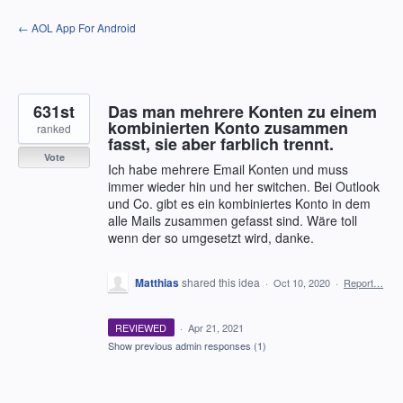
Skip
← AOL App For Android
to
content
631st
Das man mehrere Konten zu einem
kombinierten Konto zusammen
ranked
fasst, sie aber farblich trennt.
Vote
Ich habe mehrere Email Konten und muss
immer wieder hin und her switchen. Bei Outlook
und Co. gibt es ein kombiniertes Konto in dem
alle Mails zusammen gefasst sind. Wäre toll
wenn der so umgesetzt wird, danke.
Matthias
shared this idea
·
Oct 10, 2020
·
Report…
REVIEWED
·
Apr 21, 2021
Show previous admin responses
(1)