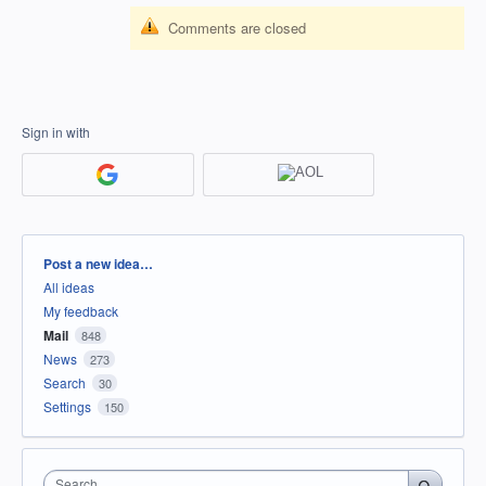
Comments are closed
Sign in with
Categories
Post a new idea…
All ideas
My feedback
Mail
848
News
273
Search
30
Settings
150
Search