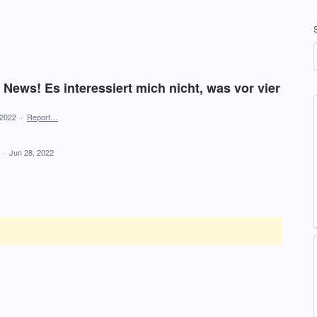
e News! Es interessiert mich nicht, was vor vier
 2022
·
Report…
d
·
Jun 28, 2022