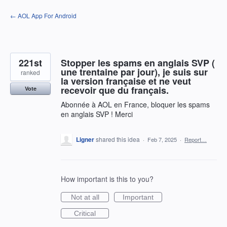
Skip
← AOL App For Android
to
content
221st
Stopper les spams en anglais SVP (
une trentaine par jour), je suis sur
ranked
la version française et ne veut
recevoir que du français.
Vote
Abonnée à AOL en France, bloquer les spams
en anglais SVP ! Merci
Ligner
shared this idea
·
Feb 7, 2025
·
Report…
How important is this to you?
Not at all
Important
Critical