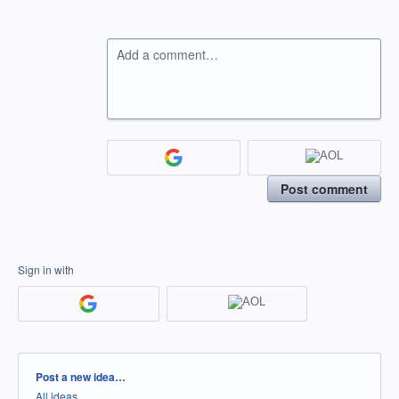
Add a comment…
Post comment
Sign in with
Categories
Post a new idea…
All ideas