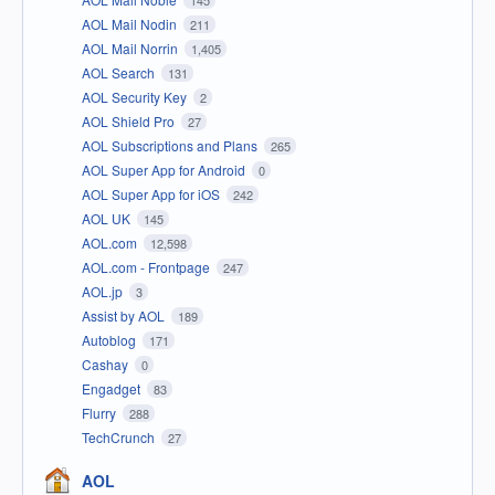
145
AOL Mail Nodin
211
AOL Mail Norrin
1,405
AOL Search
131
AOL Security Key
2
AOL Shield Pro
27
AOL Subscriptions and Plans
265
AOL Super App for Android
0
AOL Super App for iOS
242
AOL UK
145
AOL.com
12,598
AOL.com - Frontpage
247
AOL.jp
3
Assist by AOL
189
Autoblog
171
Cashay
0
Engadget
83
Flurry
288
TechCrunch
27
AOL