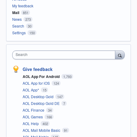
My feedback
Mail
851
News
273
Search
30
Settings
150
Search
Give feedback
AOL App For Android
1,793
AOL App for iOS
124
AOL App*
15
AOL Desktop Gold
147
AOL Desktop Gold DE
7
AOL Finance
34
AOL Games
166
AOL Help
402
AOL Mail Mobile Basic
91
AOL Mail Noble