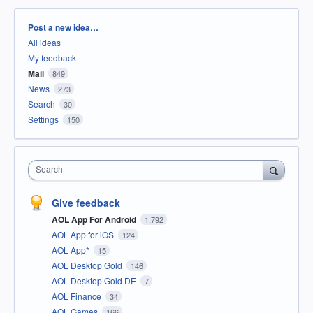
Categories
Post a new idea…
All ideas
My feedback
Mail
849
News
273
Search
30
Settings
150
Search
Give feedback
AOL App For Android
1,792
AOL App for iOS
124
AOL App*
15
AOL Desktop Gold
146
AOL Desktop Gold DE
7
AOL Finance
34
AOL Games
166