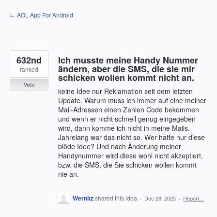
Skip
← AOL App For Android
to
content
632nd
Ich musste meine Handy Nummer
ändern, aber die SMS, die sie mir
ranked
schicken wollen kommt nicht an.
Vote
keine Idee nur Reklamation seit dem letzten
Update. Warum muss ich immer auf eine meiner
Mail-Adressen einen Zahlen Code bekommen
und wenn er nicht schnell genug eingegeben
wird, dann komme ich nicht in meine Mails.
Jahrelang war das nicht so. Wer hatte nur diese
blöde Idee? Und nach Änderung meiner
Handynummer wird diese wohl nicht akzeptiert,
bzw. die SMS, die Sie schicken wollen kommt
nie an.
Wernitz
shared this idea
·
Dec 28, 2025
·
Report…