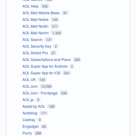
AOL Help
402
AOL Mail Mobile Basic
91
AOL Mail Noble
145
AOL Mail Nodin
211
AOL Mail Norrin
1,403
AOL Search
131
AOL Security Key
2
AOL Shield Pro
27
AOL Subscriptions and Plans
265
AOL Super App for Android
0
AOL Super App for iOS
241
AOL UK
145
AOL.com
12,598
AOL.com - Frontpage
246
AOL.jp
3
Assist by AOL
189
Autoblog
171
Cashay
0
Engadget
83
Flurry
288