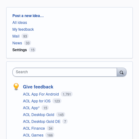
Categories
Post a new idea…
All ideas
My feedback
Mail
93
News
33
Settings
15
Search
Give feedback
AOL App For Android
1,791
AOL App for iOS
123
AOL App*
15
AOL Desktop Gold
145
AOL Desktop Gold DE
7
AOL Finance
34
AOL Games
166