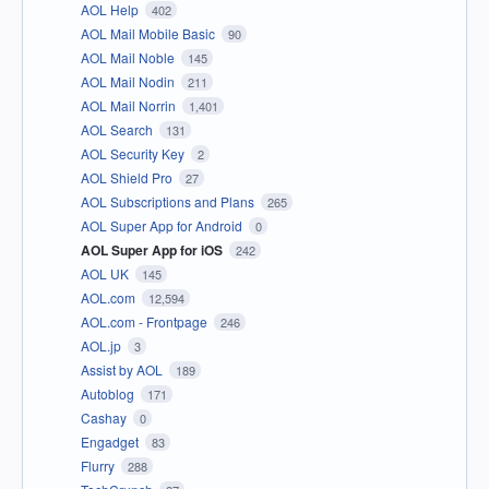
AOL Help
402
AOL Mail Mobile Basic
90
AOL Mail Noble
145
AOL Mail Nodin
211
AOL Mail Norrin
1,401
AOL Search
131
AOL Security Key
2
AOL Shield Pro
27
AOL Subscriptions and Plans
265
AOL Super App for Android
0
AOL Super App for iOS
242
AOL UK
145
AOL.com
12,594
AOL.com - Frontpage
246
AOL.jp
3
Assist by AOL
189
Autoblog
171
Cashay
0
Engadget
83
Flurry
288