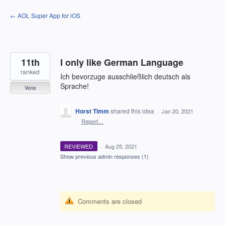
Skip
← AOL Super App for iOS
to
content
11th
I only like German Language
ranked
Ich bevorzuge ausschließlich deutsch als
Sprache!
Vote
Horst Timm
shared this idea
·
Jan 20, 2021
·
Report…
REVIEWED
·
Aug 25, 2021
Show previous admin responses
(1)
Comments are closed