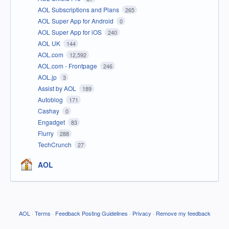
AOL Subscriptions and Plans
265
AOL Super App for Android
0
AOL Super App for iOS
240
AOL UK
144
AOL.com
12,592
AOL.com - Frontpage
246
AOL.jp
3
Assist by AOL
189
Autoblog
171
Cashay
0
Engadget
83
Flurry
288
TechCrunch
27
AOL
AOL
·
Terms
·
Feedback Posting Guidelines
·
Privacy
·
Remove my feedback