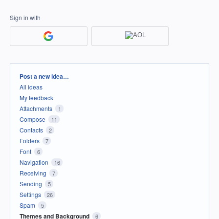
Sign in with
Categories
Post a new idea…
All ideas
My feedback
Attachments
1
Compose
11
Contacts
2
Folders
7
Font
6
Navigation
16
Receiving
7
Sending
5
Settings
26
Spam
5
Themes and Background
6