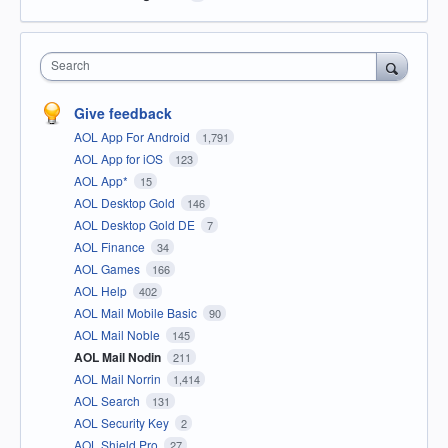
Search
Give feedback
AOL App For Android
1,791
AOL App for iOS
123
AOL App*
15
AOL Desktop Gold
146
AOL Desktop Gold DE
7
AOL Finance
34
AOL Games
166
AOL Help
402
AOL Mail Mobile Basic
90
AOL Mail Noble
145
AOL Mail Nodin
211
AOL Mail Norrin
1,414
AOL Search
131
AOL Security Key
2
AOL Shield Pro
27